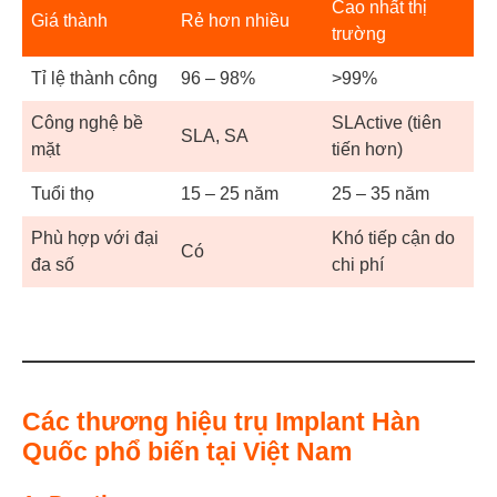
Cao nhất thị
Giá thành
Rẻ hơn nhiều
trường
Tỉ lệ thành công
96 – 98%
>99%
Công nghệ bề
SLActive (tiên
SLA, SA
mặt
tiến hơn)
Tuổi thọ
15 – 25 năm
25 – 35 năm
Phù hợp với đại
Khó tiếp cận do
Có
đa số
chi phí
Các thương hiệu trụ Implant Hàn
Quốc phổ biến tại Việt Nam