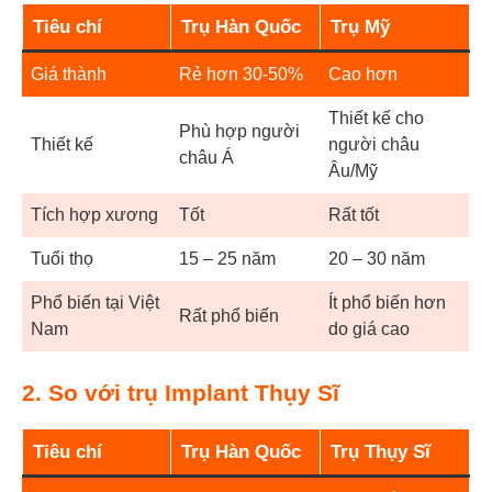
Tiêu chí
Trụ Hàn Quốc
Trụ Mỹ
Giá thành
Rẻ hơn 30-50%
Cao hơn
Thiết kế cho
Phù hợp người
Thiết kế
người châu
châu Á
Âu/Mỹ
Tích hợp xương
Tốt
Rất tốt
Tuổi thọ
15 – 25 năm
20 – 30 năm
Phổ biến tại Việt
Ít phổ biến hơn
Rất phổ biến
Nam
do giá cao
2. So với trụ Implant Thụy Sĩ
Tiêu chí
Trụ Hàn Quốc
Trụ Thụy Sĩ