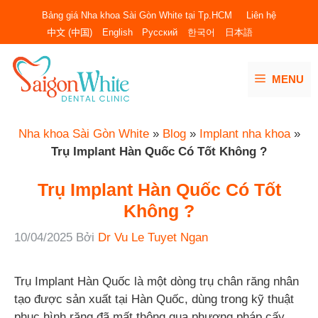
Chuyển
Bảng giá Nha khoa Sài Gòn White tại Tp.HCM
Liên hệ
đến
中文 (中国)
English
Русский
한국어
日本語
nội
dung
MENU
Nha khoa Sài Gòn White
»
Blog
»
Implant nha khoa
»
Trụ Implant Hàn Quốc Có Tốt Không ?
Trụ Implant Hàn Quốc Có Tốt
Không ?
10/04/2025
Bởi
Dr Vu Le Tuyet Ngan
Trụ Implant Hàn Quốc là một dòng trụ chân răng nhân
tạo được sản xuất tại Hàn Quốc, dùng trong kỹ thuật
phục hình răng đã mất thông qua phương pháp cấy