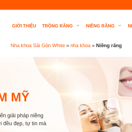
GIỚI THIỆU
TRỒNG RĂNG
NIỀNG RĂNG
N
Nha khoa Sài Gòn White
»
nha khoa
»
Niềng răng
M MỸ
ến giải pháp niềng
 đều đẹp, tự tin mà