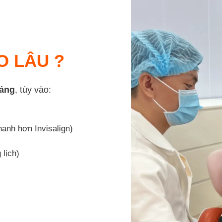
O LÂU ?
háng
, tùy vào:
hanh hơn Invisalign)
 lịch)