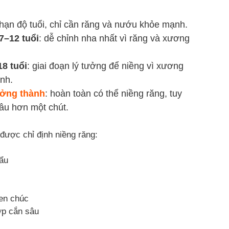
hạn độ tuổi, chỉ cần răng và nướu khỏe mạnh.
7–12 tuổi
: dễ chỉnh nha nhất vì răng và xương
18 tuổi
: giai đoạn lý tưởng để niềng vì xương
ịnh.
ưởng thành
: hoàn toàn có thể niềng răng, tuy
lâu hơn một chút.
ược chỉ định niềng răng:
ẩu
hen chúc
ớp cắn sâu