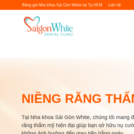
Chuyển
Bảng giá Nha khoa Sài Gòn White tại Tp.HCM
Liên hệ
đến
nội
dung
NIỀNG RĂNG THẨ
Tại Nha khoa Sài Gòn White, chúng tôi mang đ
răng thẩm mỹ hiện đại giúp bạn sở hữu nụ cười
không ảnh hưởng đến giao tiếp hằng ngày.