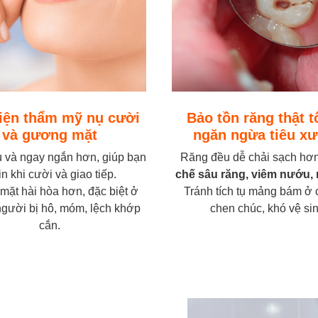
hiện thẩm mỹ nụ cười
Bảo tồn răng thật t
và gương mặt
ngăn ngừa tiêu x
 và ngay ngắn hơn, giúp bạn
Răng đều dễ chải sạch h
tin khi cười và giao tiếp.
chế sâu răng, viêm nướu,
ặt hài hòa hơn, đặc biệt ở
Tránh tích tụ mảng bám ở 
gười bị hô, móm, lệch khớp
chen chúc, khó vệ sin
cắn.