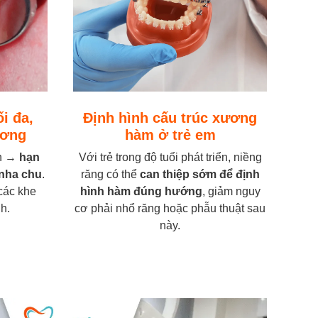
ối đa,
Định hình cấu trúc xương
ương
hàm ở trẻ em
ơn →
hạn
Với trẻ trong độ tuổi phát triển, niềng
 nha chu
.
răng có thể
can thiệp sớm để định
các khe
hình hàm đúng hướng
, giảm nguy
h.
cơ phải nhổ răng hoặc phẫu thuật sau
này.