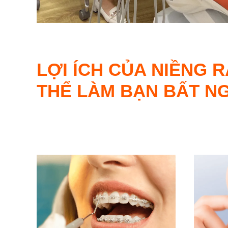
LỢI ÍCH CỦA NIỀNG 
THỂ LÀM BẠN BẤT N