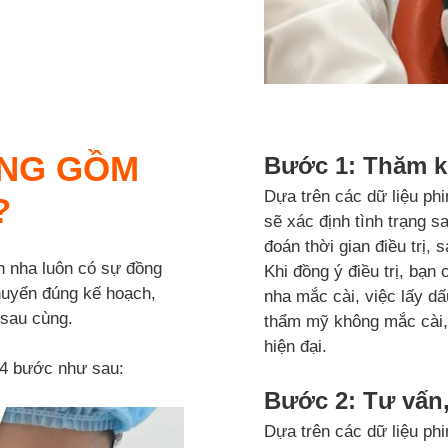
ĂNG GỒM
Bước 1: Thăm 
Dựa trên các dữ liệu ph
?
sẽ xác định tình trạng s
đoán thời gian điều trị, 
nh nha luôn có sự đồng
Khi đồng ý điều trị, bạ
huyển đúng kế hoạch,
nha mắc cài, việc lấy dấ
 sau cùng.
thẩm mỹ không mắc cài,
hiện đại.
 4 bước như sau:
Bước 2: Tư vấn,
Dựa trên các dữ liệu ph