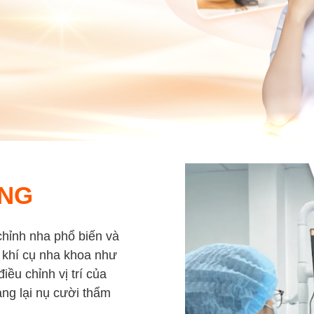
ĂNG
hỉnh nha phổ biến và
c khí cụ nha khoa như
iều chỉnh vị trí của
ng lại nụ cười thẩm