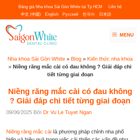
Chuyển
Bảng giá Nha khoa Sài Gòn White tại Tp.HCM
Liên hệ
đến
中文 (中国)
English
Русский
한국어
日本語
nội
dung
MENU
Nha khoa Sài Gòn White
»
Blog
»
Kiến thức nha khoa
»
Niềng răng mắc cài có đau không ? Giải đáp chi
tiết từng giai đoạn
Niềng răng mắc cài có đau không
? Giải đáp chi tiết từng giai đoạn
09/06/2025
Bởi
Dr Vu Le Tuyet Ngan
Niềng răng mắc cài
là phương pháp chỉnh nha phổ
biến và hiệu quả trong việc cải thiện các vấn đề như