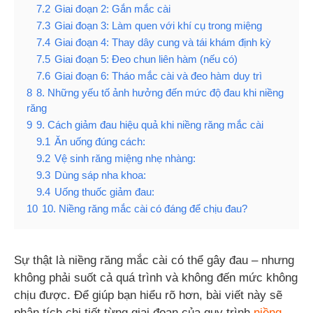
7.2
Giai đoạn 2: Gắn mắc cài
7.3
Giai đoạn 3: Làm quen với khí cụ trong miệng
7.4
Giai đoạn 4: Thay dây cung và tái khám định kỳ
7.5
Giai đoạn 5: Đeo chun liên hàm (nếu có)
7.6
Giai đoạn 6: Tháo mắc cài và đeo hàm duy trì
8
8. Những yếu tố ảnh hưởng đến mức độ đau khi niềng
răng
9
9. Cách giảm đau hiệu quả khi niềng răng mắc cài
9.1
Ăn uống đúng cách:
9.2
Vệ sinh răng miệng nhẹ nhàng:
9.3
Dùng sáp nha khoa:
9.4
Uống thuốc giảm đau:
10
10. Niềng răng mắc cài có đáng để chịu đau?
Sự thật là niềng răng mắc cài có thể gây đau – nhưng
không phải suốt cả quá trình và không đến mức không
chịu được. Để giúp bạn hiểu rõ hơn, bài viết này sẽ
phân tích chi tiết từng giai đoạn của quy trình
niềng