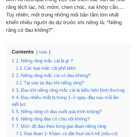
răng lệch lạc, hô, móm, chen chúc, sai khớp cắn,…
Tuy nhiên, một trong những mối bận tâm lớn nhất
khiến nhiều người do dự trước khi niềng là: “Niềng
răng có đau không?”.
Contents
hide
1
1. Niềng răng mắc cài là gì ?
1.1
Các loại mắc cài phổ biến:
2
2. Niềng răng mắc cài có đau không?
2.1
Tại sao lại đau khi niềng răng?
3
3. Đau khi niềng răng mắc cài là biểu hiện bình thường
4
4. Đau nhiều nhất là trong 1–3 ngày đầu sau mỗi lần
siết lực
5
5. Niềng răng có đau suốt quá trình không?
6
6. Niềng răng đau có chịu nổi không?
7
7. Mức độ đau theo từng giai đoạn niềng răng
7.1
Giai đoạn 1: Khám và đặt thun tách kẽ (nếu có)