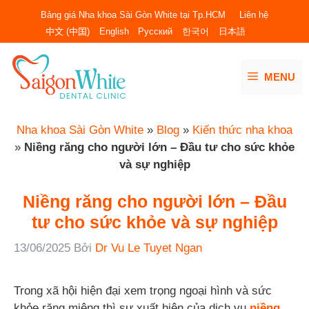
Chuyển
Bảng giá Nha khoa Sài Gòn White tại Tp.HCM
Liên hệ
đến
中文 (中国)
English
Русский
한국어
日本語
nội
dung
MENU
Nha khoa Sài Gòn White
»
Blog
»
Kiến thức nha khoa
»
Niềng răng cho người lớn – Đầu tư cho sức khỏe
và sự nghiệp
Niềng răng cho người lớn – Đầu
tư cho sức khỏe và sự nghiệp
13/06/2025
Bởi
Dr Vu Le Tuyet Ngan
Trong xã hội hiện đại xem trọng ngoại hình và sức
khỏe răng miệng thì sự xuất hiện của dịch vụ
niềng