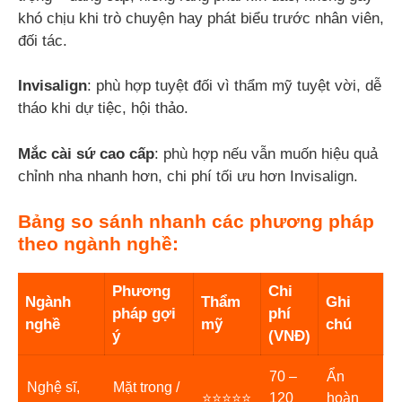
khó chịu khi trò chuyện hay phát biểu trước nhân viên,
đối tác.
Invisalign
: phù hợp tuyệt đối vì thẩm mỹ tuyệt vời, dễ
tháo khi dự tiệc, hội thảo.
Mắc cài sứ cao cấp
: phù hợp nếu vẫn muốn hiệu quả
chỉnh nha nhanh hơn, chi phí tối ưu hơn Invisalign.
Bảng so sánh nhanh các phương pháp
theo ngành nghề:
Phương
Chi
Ngành
Thẩm
Ghi
pháp gợi
phí
nghề
mỹ
chú
ý
(VNĐ)
70 –
Ẩn
Nghệ sĩ,
Mặt trong /
⭐⭐⭐⭐⭐
120
hoàn