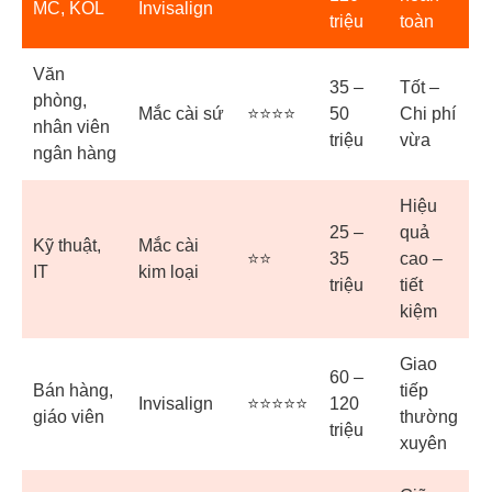
MC, KOL
Invisalign
triệu
toàn
Văn
35 –
Tốt –
phòng,
Mắc cài sứ
⭐⭐⭐⭐
50
Chi phí
nhân viên
triệu
vừa
ngân hàng
Hiệu
25 –
quả
Kỹ thuật,
Mắc cài
⭐⭐
35
cao –
IT
kim loại
triệu
tiết
kiệm
Giao
60 –
Bán hàng,
tiếp
Invisalign
⭐⭐⭐⭐⭐
120
giáo viên
thường
triệu
xuyên