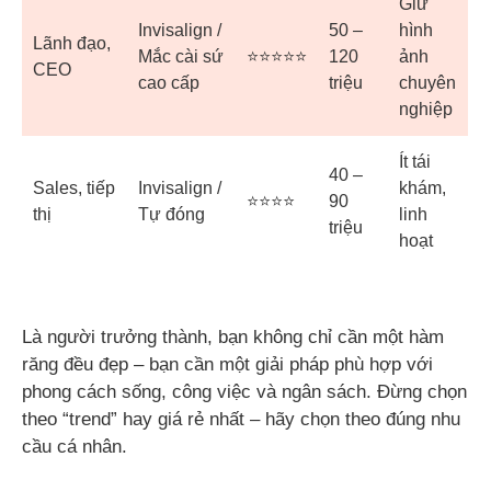
Giữ
Invisalign /
50 –
hình
Lãnh đạo,
Mắc cài sứ
⭐⭐⭐⭐⭐
120
ảnh
CEO
cao cấp
triệu
chuyên
nghiệp
Ít tái
40 –
Sales, tiếp
Invisalign /
khám,
⭐⭐⭐⭐
90
thị
Tự đóng
linh
triệu
hoạt
Là người trưởng thành, bạn không chỉ cần một hàm
răng đều đẹp – bạn cần một giải pháp phù hợp với
phong cách sống, công việc và ngân sách. Đừng chọn
theo “trend” hay giá rẻ nhất – hãy chọn theo đúng nhu
cầu cá nhân.