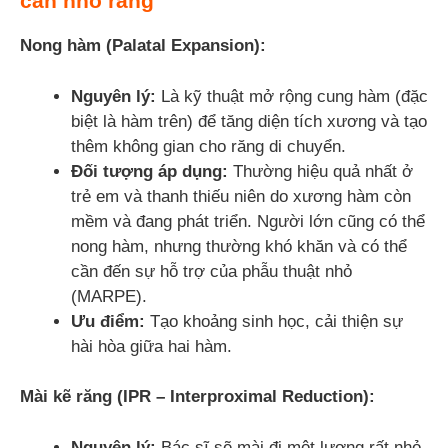
cần nhổ răng
Nong hàm (Palatal Expansion):
Nguyên lý:
Là kỹ thuật mở rộng cung hàm (đặc
biệt là hàm trên) để tăng diện tích xương và tạo
thêm không gian cho răng di chuyển.
Đối tượng áp dụng:
Thường hiệu quả nhất ở
trẻ em và thanh thiếu niên do xương hàm còn
mềm và đang phát triển. Người lớn cũng có thể
nong hàm, nhưng thường khó khăn và có thể
cần đến sự hỗ trợ của phẫu thuật nhỏ
(MARPE).
Ưu điểm:
Tạo khoảng sinh học, cải thiện sự
hài hòa giữa hai hàm.
Mài kẽ răng (IPR – Interproximal Reduction):
Nguyên lý:
Bác sĩ sẽ mài đi một lượng rất nhỏ