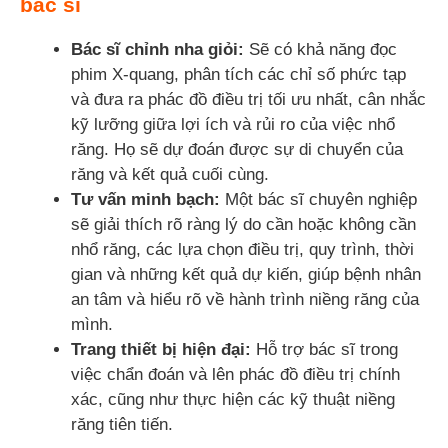
bác sĩ
Bác sĩ chỉnh nha giỏi:
Sẽ có khả năng đọc
phim X-quang, phân tích các chỉ số phức tạp
và đưa ra phác đồ điều trị tối ưu nhất, cân nhắc
kỹ lưỡng giữa lợi ích và rủi ro của việc nhổ
răng. Họ sẽ dự đoán được sự di chuyển của
răng và kết quả cuối cùng.
Tư vấn minh bạch:
Một bác sĩ chuyên nghiệp
sẽ giải thích rõ ràng lý do cần hoặc không cần
nhổ răng, các lựa chọn điều trị, quy trình, thời
gian và những kết quả dự kiến, giúp bệnh nhân
an tâm và hiểu rõ về hành trình niềng răng của
mình.
Trang thiết bị hiện đại:
Hỗ trợ bác sĩ trong
việc chẩn đoán và lên phác đồ điều trị chính
xác, cũng như thực hiện các kỹ thuật niềng
răng tiên tiến.