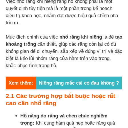
Việc nhổ răng khi niềng răng hô không phải là một
quyết định tùy tiện mà là một phần trong kế hoạch
điều trị khoa học, nhằm đạt được hiệu quả chỉnh nha
tối ưu.
Mục đích chính của việc
nhổ răng khi niềng
là để
tạo
khoảng trống
cần thiết, giúp các răng còn lại có đủ
không gian để di chuyển, sắp xếp về đúng vị trí và đặc
biệt là kéo lùi nhóm răng cửa hàm trên vào trong,
khắc phục tình trạng hô.
Xem thêm:
Niềng răng mắc cài có đau không ?
2.1 Các trường hợp bắt buộc hoặc rất
cao cần nhổ răng
Hô nặng do răng và chen chúc nghiêm
trọng:
Khi cung hàm quá hẹp hoặc răng quá