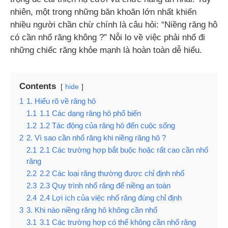
nhiên, một trong những băn khoăn lớn nhất khiến
nhiều người chần chừ chính là câu hỏi: “Niềng răng hô
có cần nhổ răng không ?” Nỗi lo về việc phải nhổ đi
những chiếc răng khỏe mạnh là hoàn toàn dễ hiểu.
Contents
hide
1
1. Hiểu rõ về răng hô
1.1
1.1 Các dạng răng hô phổ biến
1.2
1.2 Tác động của răng hô đến cuộc sống
2
2. Vì sao cần nhổ răng khi niềng răng hô ?
2.1
2.1 Các trường hợp bắt buộc hoặc rất cao cần nhổ
răng
2.2
2.2 Các loại răng thường được chỉ định nhổ
2.3
2.3 Quy trình nhổ răng để niềng an toàn
2.4
2.4 Lợi ích của việc nhổ răng đúng chỉ định
3
3. Khi nào niềng răng hô không cần nhổ
3.1
3.1 Các trường hợp có thể không cần nhổ răng