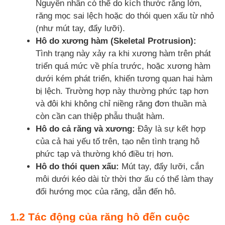
Nguyên nhân có thể do kích thước răng lớn,
răng mọc sai lệch hoặc do thói quen xấu từ nhỏ
(như mút tay, đẩy lưỡi).
Hô do xương hàm (Skeletal Protrusion):
Tình trạng này xảy ra khi xương hàm trên phát
triển quá mức về phía trước, hoặc xương hàm
dưới kém phát triển, khiến tương quan hai hàm
bị lệch. Trường hợp này thường phức tạp hơn
và đôi khi không chỉ niềng răng đơn thuần mà
còn cần can thiệp phẫu thuật hàm.
Hô do cả răng và xương:
Đây là sự kết hợp
của cả hai yếu tố trên, tạo nên tình trạng hô
phức tạp và thường khó điều trị hơn.
Hô do thói quen xấu:
Mút tay, đẩy lưỡi, cắn
môi dưới kéo dài từ thời thơ ấu có thể làm thay
đổi hướng mọc của răng, dẫn đến hô.
1.2 Tác động của răng hô đến cuộc