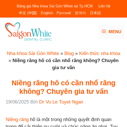
Chuyển
Bảng giá Nha khoa Sài Gòn White tại Tp.HCM
Liên hệ
đến
中文 (中国)
English
Русский
한국어
日本語
nội
dung
MENU
Nha khoa Sài Gòn White
»
Blog
»
Kiến thức nha khoa
»
Niềng răng hô có cần nhổ răng không? Chuyên
gia tư vấn
Niềng răng hô có cần nhổ răng
không? Chuyên gia tư vấn
19/06/2025
Bởi
Dr Vu Le Tuyet Ngan
Niềng răng
hô là một trong những quyết định quan
trọng để cải thiện nụ cười và chức năng ăn nhai. Tuy