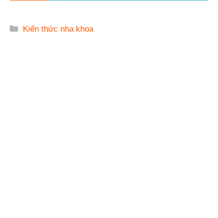
Danh
Kiến thức nha khoa
mục