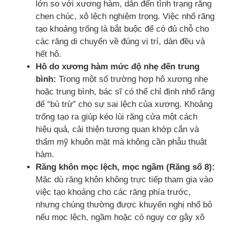
lớn so với xương hàm, dẫn đến tình trạng răng
chen chúc, xô lệch nghiêm trọng. Việc nhổ răng
tạo khoảng trống là bắt buộc để có đủ chỗ cho
các răng di chuyển về đúng vị trí, dàn đều và
hết hô.
Hô do xương hàm mức độ nhẹ đến trung
bình:
Trong một số trường hợp hô xương nhẹ
hoặc trung bình, bác sĩ có thể chỉ định nhổ răng
để “bù trừ” cho sự sai lệch của xương. Khoảng
trống tạo ra giúp kéo lùi răng cửa một cách
hiệu quả, cải thiện tương quan khớp cắn và
thẩm mỹ khuôn mặt mà không cần phẫu thuật
hàm.
Răng khôn mọc lệch, mọc ngầm (Răng số 8):
Mặc dù răng khôn không trực tiếp tham gia vào
việc tạo khoảng cho các răng phía trước,
nhưng chúng thường được khuyến nghị nhổ bỏ
nếu mọc lệch, ngầm hoặc có nguy cơ gây xô