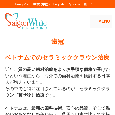
コ
Tiếng Việt
中文 (中国)
English
Русский
한국어
ン
テ
MENU
ン
ツ
へ
歯冠
ス
キ
ッ
ベトナムでのセラミッククラウン治療
プ
近年、
質の高い歯科治療をよりお手頃な価格で受けた
い
という理由から、海外での歯科治療を検討する日本
人が増えています。
その中でも特に注目されているのが、
セラミッククラ
ウン（被せ物）治療
です。
ベトナムは、
最新の歯科技術、安心の品質、そして温
かいおもてなし
を兼ね備え、費用も日本に比べて大幅