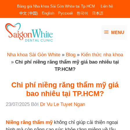
Chuyển
Bảng giá Nha khoa Sài Gòn White tại Tp.HCM
Liên hệ
đến
中文 (中国)
English
Русский
한국어
日本語
nội
dung
MENU
Nha khoa Sài Gòn White
»
Blog
»
Kiến thức nha khoa
»
Chi phí niềng răng thẩm mỹ giá bao nhiêu tại
TP.HCM?
Chi phí niềng răng thẩm mỹ giá
bao nhiêu tại TP.HCM?
23/07/2025
Bởi
Dr Vu Le Tuyet Ngan
Niềng răng thẩm mỹ
không chỉ giúp cải thiện ngoại
hình mà còn nâng cao sức khỏe răng miệng về lâu