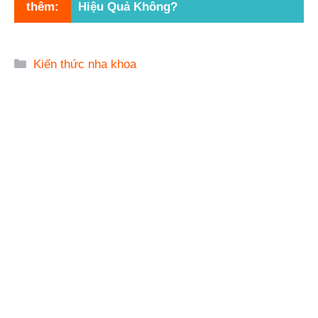
thêm:
Hiệu Quả Không?
Danh
Kiến thức nha khoa
mục