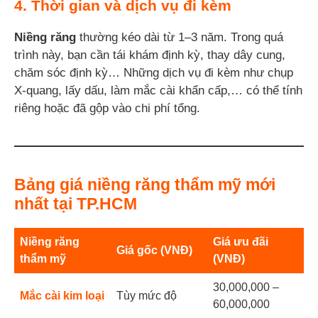
4. Thời gian và dịch vụ đi kèm
Niềng răng
thường kéo dài từ 1–3 năm. Trong quá
trình này, bạn cần tái khám định kỳ, thay dây cung,
chăm sóc định kỳ… Những dịch vụ đi kèm như chụp
X-quang, lấy dấu, làm mắc cài khẩn cấp,… có thể tính
riêng hoặc đã gộp vào chi phí tổng.
Bảng giá niềng răng thẩm mỹ mới
nhất tại TP.HCM
Niềng răng
Giá ưu đãi
Giá gốc (VNĐ)
thẩm mỹ
(VNĐ)
30,000,000 –
Mắc cài kim loại
Tùy mức độ
60,000,000