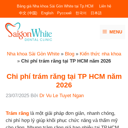
Chuyển
Bảng giá Nha khoa Sài Gòn White tại Tp.HCM
Liên hệ
đến
中文 (中国)
English
Русский
한국어
日本語
nội
dung
MENU
Nha khoa Sài Gòn White
»
Blog
»
Kiến thức nha khoa
»
Chi phí trám răng tại TP HCM năm 2026
Chi phí trám răng tại TP HCM năm
2026
23/07/2025
Bởi
Dr Vu Le Tuyet Ngan
Trám răng
là một giải pháp đơn giản, nhanh chóng,
chi phí hợp lý giúp khôi phục chức năng và thẩm mỹ
cho răng. Nhưng tràm răng giá bao nhiêu tại TP.HCM