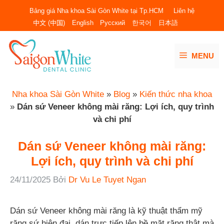
Chuyển
Bảng giá Nha khoa Sài Gòn White tại Tp.HCM
Liên hệ
đến
中文 (中国)
English
Русский
한국어
日本語
nội
dung
MENU
Nha khoa Sài Gòn White
»
Blog
»
Kiến thức nha khoa
»
Dán sứ Veneer không mài răng: Lợi ích, quy trình
và chi phí
Dán sứ Veneer không mài răng:
Lợi ích, quy trình và chi phí
24/11/2025
Bởi
Dr Vu Le Tuyet Ngan
Dán sứ Veneer không mài răng là kỹ thuật thẩm mỹ
răng sứ hiện đại, dán trực tiếp lên bề mặt răng thật mà