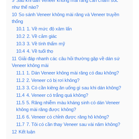
9
Sau khi dán Veneer không mài răng cần chăm sóc
như thế nào?
10
So sánh Veneer không mài răng và Veneer truyền
thống
10.1
1. Về mức độ xâm lấn
10.2
2. Về cảm giác
10.3
3. Về tính thẩm mỹ
10.4
4. Về tuổi thọ
11
Giải đáp nhanh các câu hỏi thường gặp về dán sứ
Veneer không mài
11.1
1. Dán Veneer không mài răng có đau không?
11.2
2. Veneer có bị rơi không?
11.3
3. Có cần kiêng ăn uống gì sau khi dán không?
11.4
4. Veneer có trắng quá không?
11.5
5. Răng nhiễm màu kháng sinh có dán Veneer
không mài răng được không?
11.6
6. Veneer có chỉnh được răng hô không?
11.7
7. Tôi có cần thay Veneer sau vài năm không?
12
Kết luận