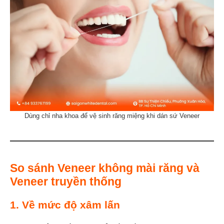
Dùng chỉ nha khoa để vệ sinh răng miệng khi dán sứ Veneer
So sánh Veneer không mài răng và
Veneer truyền thống
1.
Về mức độ xâm lấn