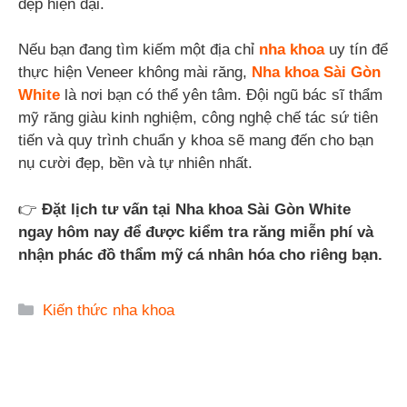
đẹp hiện đại.
Nếu bạn đang tìm kiếm một địa chỉ
nha khoa
uy tín để
thực hiện Veneer không mài răng,
Nha khoa Sài Gòn
White
là nơi bạn có thể yên tâm. Đội ngũ bác sĩ thẩm
mỹ răng giàu kinh nghiệm, công nghệ chế tác sứ tiên
tiến và quy trình chuẩn y khoa sẽ mang đến cho bạn
nụ cười đẹp, bền và tự nhiên nhất.
👉
Đặt lịch tư vấn tại Nha khoa Sài Gòn White
ngay hôm nay để được kiểm tra răng miễn phí và
nhận phác đồ thẩm mỹ cá nhân hóa cho riêng bạn.
Danh
Kiến thức nha khoa
mục