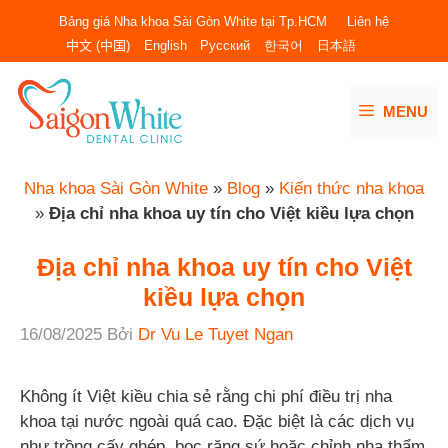
Chuyển
Bảng giá Nha khoa Sài Gòn White tại Tp.HCM
Liên hệ
đến
中文 (中国)
English
Русский
한국어
日本語
nội
dung
MENU
Nha khoa Sài Gòn White
»
Blog
»
Kiến thức nha khoa
»
Địa chỉ nha khoa uy tín cho Việt kiều lựa chọn
Địa chỉ nha khoa uy tín cho Việt
kiều lựa chọn
16/08/2025
Bởi
Dr Vu Le Tuyet Ngan
Không ít Việt kiều chia sẻ rằng chi phí điều trị nha
khoa tại nước ngoài quá
cao. Đ
ặc biệt là các dịch vụ
như trồng cấy ghép, bọc răng sứ hoặc chỉnh nha thẩm