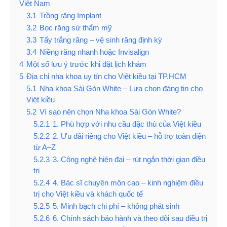
Việt Nam
3.1
Trồng răng Implant
3.2
Bọc răng sứ thẩm mỹ
3.3
Tẩy trắng răng – vệ sinh răng định kỳ
3.4
Niềng răng nhanh hoặc Invisalign
4
Một số lưu ý trước khi đặt lịch khám
5
Địa chỉ nha khoa uy tín cho Việt kiều tại TP.HCM
5.1
Nha khoa Sài Gòn White – Lựa chọn đáng tin cho
Việt kiều
5.2
Vì sao nên chọn Nha khoa Sài Gòn White?
5.2.1
1. Phù hợp với nhu cầu đặc thù của Việt kiều
5.2.2
2. Ưu đãi riêng cho Việt kiều – hỗ trợ toàn diện
từ A–Z
5.2.3
3. Công nghệ hiện đại – rút ngắn thời gian điều
trị
5.2.4
4. Bác sĩ chuyên môn cao – kinh nghiệm điều
trị cho Việt kiều và khách quốc tế
5.2.5
5. Minh bạch chi phí – không phát sinh
5.2.6
6. Chính sách bảo hành và theo dõi sau điều trị