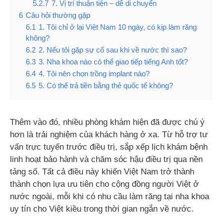
5.2.7
7. Vị trí thuận tiện – dễ di chuyển
6
Câu hỏi thường gặp
6.1
1. Tôi chỉ ở lại Việt Nam 10 ngày, có kịp làm răng
không?
6.2
2. Nếu tôi gặp sự cố sau khi về nước thì sao?
6.3
3. Nha khoa nào có thể giao tiếp tiếng Anh tốt?
6.4
4. Tôi nên chọn trồng implant nào?
6.5
5. Có thể trả tiền bằng thẻ quốc tế không?
Thêm vào đó, nhiều phòng khám hiện đã được chú ý
hơn là trải nghiệm của khách hàng ở
xa.
T
ừ hỗ trợ tư
vấn trực tuyến trước điều trị, sắp xếp lịch khám bệnh
linh hoạt bảo hành và chăm sóc hậu điều trị qua nền
tảng số. Tất cả điều này khiến Việt Nam trở thành
thành chọn lựa ưu tiên cho cộng đồng người Việt ở
nước ngoài, mỗi khi có nhu cầu làm răng tại nha khoa
uy tín cho Việt kiều trong thời gian ngắn về nước.