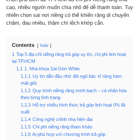
cao, nhiều người muốn chia nhỏ để dễ thanh toán. Tuy
nhiên chọn sai nơi niềng có thể khiến răng di chuyển
chậm, đau nhiều, thậm chí lệch khớp cắn.
Contents
hide
1
Top 5 địa chỉ niềng răng trả góp uy tín, chi phí linh hoạt
tại TP.HCM
1.1
1. Nha khoa Sài Gòn White
1.1.1
Uy tín dẫn đầu nhờ đội ngũ bác sĩ răng hàm
mặt giỏi
1.1.2
Quy trình niềng răng minh bạch – cá nhân hóa
theo từng tình trạng
1.1.3
Hỗ trợ nhiều hình thức trả góp linh hoạt 0% lãi
suất
1.1.4
Công nghệ chỉnh nha hiện đại
1.1.5
Chi phí niềng răng tham khảo
1.1.6
Ai phù hợp với chương trình trả góp