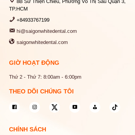
8B Sư Thiện Chiếu, Phường Võ Thị Sáu Quận 3,
TP.HCM
+84933767199
hi@saigonwhitedental.com
saigonwhitedental.com
GIỜ HOẠT ĐỘNG
Thứ 2 - Thứ 7: 8:00am - 6:00pm
THEO DÕI CHÚNG TÔI
CHÍNH SÁCH