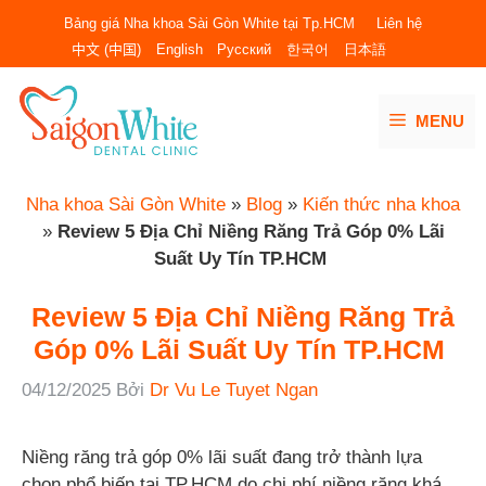
Chuyển
Bảng giá Nha khoa Sài Gòn White tại Tp.HCM
Liên hệ
đến
中文 (中国)
English
Русский
한국어
日本語
nội
dung
MENU
Nha khoa Sài Gòn White
»
Blog
»
Kiến thức nha khoa
»
Review 5 Địa Chỉ Niềng Răng Trả Góp 0% Lãi
Suất Uy Tín TP.HCM
Review 5 Địa Chỉ Niềng Răng Trả
Góp 0% Lãi Suất Uy Tín TP.HCM
04/12/2025
Bởi
Dr Vu Le Tuyet Ngan
Niềng răng trả góp 0% lãi suất đang trở thành lựa
chọn phổ biến tại TP.HCM do chi phí niềng răng khá