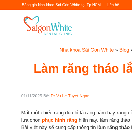
Chuyển
Bảng giá Nha khoa Sài Gòn White tại Tp.HCM
Liên hệ
đến
nội
dung
Nha khoa Sài Gòn White
»
Blog
Làm răng tháo l
01/11/2025
Bởi
Dr Vu Le Tuyet Ngan
Mất một chiếc răng dù chỉ là răng hàm hay răng cử
lựa chọn
phục hình răng
hiện nay, làm răng tháo 
Bài viết này sẽ cung cấp thông tin
làm răng tháo 