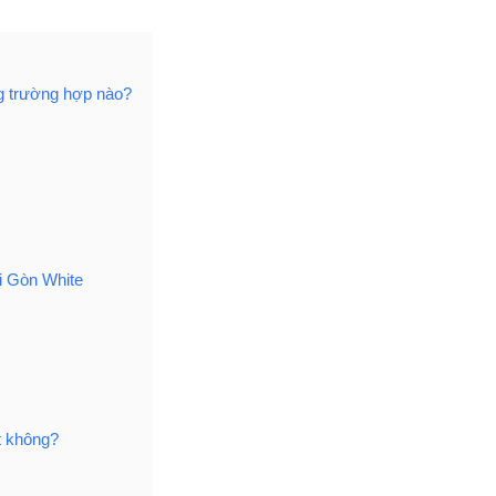
ng trường hợp nào?
ài Gòn White
t không?