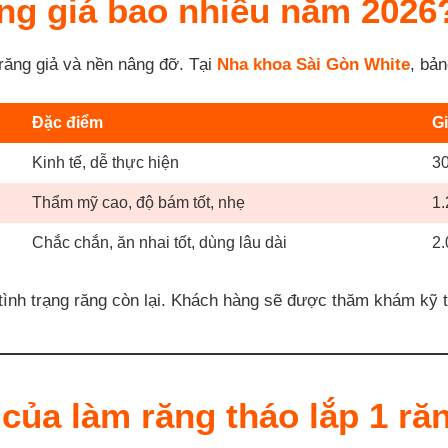
ăng giá bao nhiêu năm 2026
 răng giả và nền nâng đỡ. Tại
Nha khoa Sài Gòn White
, bả
Đặc điểm
G
Kinh tế, dễ thực hiện
30
Thẩm mỹ cao, độ bám tốt, nhẹ
1.
Chắc chắn, ăn nhai tốt, dùng lâu dài
2.
à tình trạng răng còn lại. Khách hàng sẽ được thăm khám kỹ t
của làm răng tháo lắp 1 ră