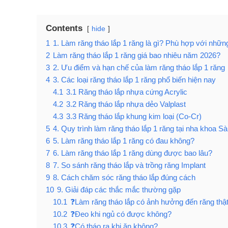
Contents
hide
1
1. Làm răng tháo lắp 1 răng là gì? Phù hợp với nhữ
2
Làm răng tháo lắp 1 răng giá bao nhiêu năm 2026?
3
2. Ưu điểm và hạn chế của làm răng tháo lắp 1 răng
4
3. Các loại răng tháo lắp 1 răng phổ biến hiện nay
4.1
3.1 Răng tháo lắp nhựa cứng Acrylic
4.2
3.2 Răng tháo lắp nhựa dẻo Valplast
4.3
3.3 Răng tháo lắp khung kim loại (Co-Cr)
5
4. Quy trình làm răng tháo lắp 1 răng tại nha khoa S
6
5. Làm răng tháo lắp 1 răng có đau không?
7
6. Làm răng tháo lắp 1 răng dùng được bao lâu?
8
7. So sánh răng tháo lắp và trồng răng Implant
9
8. Cách chăm sóc răng tháo lắp đúng cách
10
9. Giải đáp các thắc mắc thường gặp
10.1
❓Làm răng tháo lắp có ảnh hưởng đến răng thậ
10.2
❓Đeo khi ngủ có được không?
10.3
❓Có tháo ra khi ăn không?