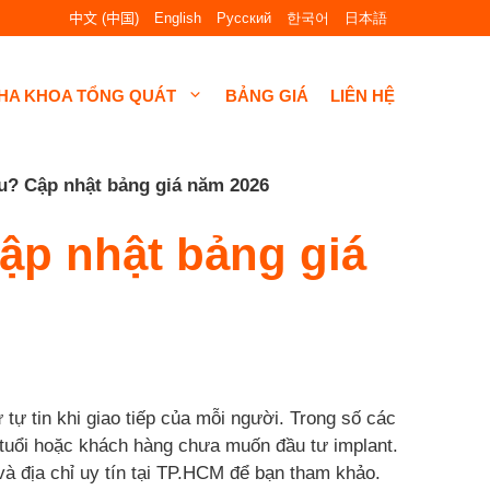
中文 (中国)
English
Русский
한국어
日本語
HA KHOA TỔNG QUÁT
BẢNG GIÁ
LIÊN HỆ
êu? Cập nhật bảng giá năm 2026
ập nhật bảng giá
tự tin khi giao tiếp của mỗi người. Trong số các
n tuổi hoặc khách hàng chưa muốn đầu tư implant.
và địa chỉ uy tín tại TP.HCM để bạn tham khảo.