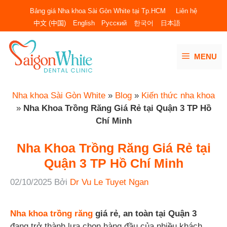
Chuyển
Bảng giá Nha khoa Sài Gòn White tại Tp.HCM
Liên hệ
đến
中文 (中国)
English
Русский
한국어
日本語
nội
dung
MENU
Nha khoa Sài Gòn White
»
Blog
»
Kiến thức nha khoa
»
Nha Khoa Trồng Răng Giá Rẻ tại Quận 3 TP Hồ
Chí Minh
Nha Khoa Trồng Răng Giá Rẻ tại
Quận 3 TP Hồ Chí Minh
02/10/2025
Bởi
Dr Vu Le Tuyet Ngan
Nha khoa trồng răng
giá rẻ, an toàn tại Quận 3
đang trở thành lựa chọn hàng đầu của nhiều khách