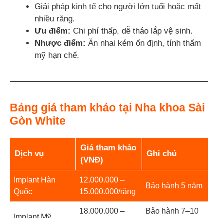
Giải pháp kinh tế cho người lớn tuổi hoặc mất
nhiều răng.
Ưu điểm:
Chi phí thấp, dễ tháo lắp vệ sinh.
Nhược điểm:
Ăn nhai kém ổn định, tính thẩm
mỹ hạn chế.
Bảng giá tham khảo tại Nha khoa Sài
Gòn White
Giá tham khảo
Dịch vụ
Ghi chú
(VNĐ)
Implant Hàn
12.000.000 –
Bảo hành 5 năm
Quốc
15.000.000/răng
18.000.000 –
Bảo hành 7–10
Implant Mỹ