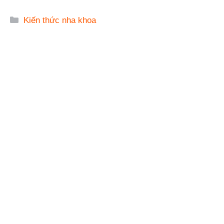
Danh
Kiến thức nha khoa
mục