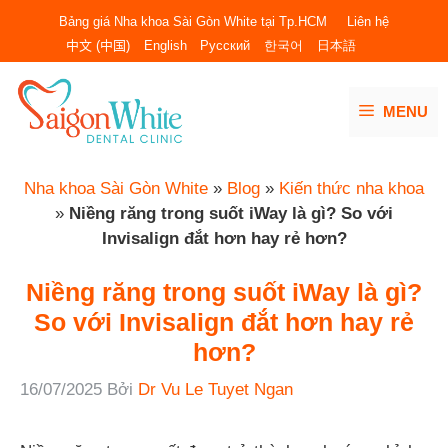
Chuyển
Bảng giá Nha khoa Sài Gòn White tại Tp.HCM
Liên hệ
đến
中文 (中国)
English
Русский
한국어
日本語
nội
dung
MENU
Nha khoa Sài Gòn White
»
Blog
»
Kiến thức nha khoa
»
Niềng răng trong suốt iWay là gì? So với
Invisalign đắt hơn hay rẻ hơn?
Niềng răng trong suốt iWay là gì?
So với Invisalign đắt hơn hay rẻ
hơn?
16/07/2025
Bởi
Dr Vu Le Tuyet Ngan