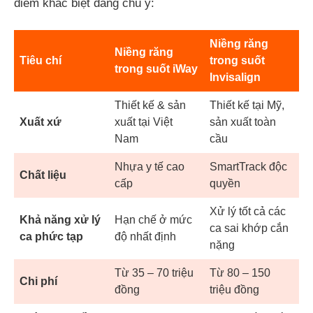
điểm khác biệt đáng chú ý:
Niềng răng
Niềng răng
Tiêu chí
trong suốt
trong suốt iWay
Invisalign
Thiết kế & sản
Thiết kế tại Mỹ,
Xuất xứ
xuất tại Việt
sản xuất toàn
Nam
cầu
Nhựa y tế cao
SmartTrack độc
Chất liệu
cấp
quyền
Xử lý tốt cả các
Khả năng xử lý
Hạn chế ở mức
ca sai khớp cắn
ca phức tạp
độ nhất định
nặng
Từ 35 – 70 triệu
Từ 80 – 150
Chi phí
đồng
triệu đồng