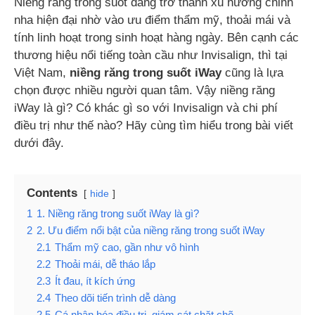
Niềng răng trong suốt đang trở thành xu hướng chỉnh
nha hiện đại nhờ vào ưu điểm thẩm mỹ, thoải mái và
tính linh hoạt trong sinh hoạt hàng ngày. Bên cạnh các
thương hiệu nổi tiếng toàn cầu như Invisalign, thì tại
Việt Nam,
niềng răng trong suốt iWay
cũng là lựa
chọn được nhiều người quan tâm. Vậy niềng răng
iWay là gì? Có khác gì so với Invisalign và chi phí
điều trị như thế nào? Hãy cùng tìm hiểu trong bài viết
dưới đây.
Contents
hide
1
1. Niềng răng trong suốt iWay là gì?
2
2. Ưu điểm nổi bật của niềng răng trong suốt iWay
2.1
Thẩm mỹ cao, gần như vô hình
2.2
Thoải mái, dễ tháo lắp
2.3
Ít đau, ít kích ứng
2.4
Theo dõi tiến trình dễ dàng
2.5
Cá nhân hóa điều trị, giám sát chặt chẽ