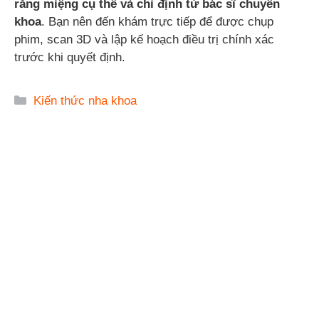
răng miệng cụ thể và chỉ định từ bác sĩ chuyên
khoa
. Bạn nên đến khám trực tiếp để được chụp
phim, scan 3D và lập kế hoạch điều trị chính xác
trước khi quyết định.
Danh
Kiến thức nha khoa
mục