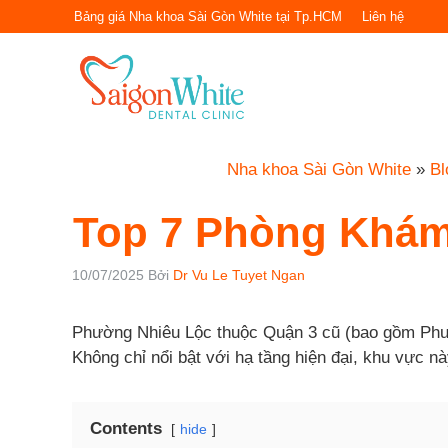
Chuyển
Bảng giá Nha khoa Sài Gòn White tại Tp.HCM
Liên hệ
đến
nội
dung
Nha khoa Sài Gòn White
»
Bl
Top 7 Phòng Khám
10/07/2025
Bởi
Dr Vu Le Tuyet Ngan
Phường Nhiêu Lộc thuộc Quận 3 cũ (bao gồm Phườ
Không chỉ nổi bật với hạ tầng hiện đại, khu vực 
Contents
hide