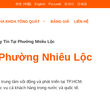
中文 (中国)
English
Русский
한국어
日本語
HA KHOA TỔNG QUÁT
BẢNG GIÁ
LIÊN HỆ
 Tín Tại Phường Nhiêu Lộc
 Phường Nhiêu Lộc
ung tâm sôi động và phát triển tại TP.HCM.
ục vụ cả khách hàng trong nước và quốc tế.