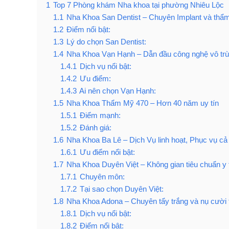
1
Top 7 Phòng khám Nha khoa tại phường Nhiêu Lộc
1.1
Nha Khoa San Dentist – Chuyên Implant và thẩ
1.2
Điểm nổi bật:
1.3
Lý do chọn San Dentist:
1.4
Nha Khoa Vạn Hạnh – Dẫn đầu công nghệ vô tr
1.4.1
Dịch vụ nổi bật:
1.4.2
Ưu điểm:
1.4.3
Ai nên chọn Vạn Hạnh:
1.5
Nha Khoa Thẩm Mỹ 470 – Hơn 40 năm uy tín
1.5.1
Điểm mạnh:
1.5.2
Đánh giá:
1.6
Nha Khoa Ba Lê – Dịch Vụ linh hoạt, Phục vụ cả 
1.6.1
Ưu điểm nổi bật:
1.7
Nha Khoa Duyên Việt – Không gian tiêu chuẩn y 
1.7.1
Chuyên môn:
1.7.2
Tại sao chọn Duyên Việt:
1.8
Nha Khoa Adona – Chuyên tẩy trắng và nụ cười
1.8.1
Dịch vụ nổi bật:
1.8.2
Điểm nổi bật: