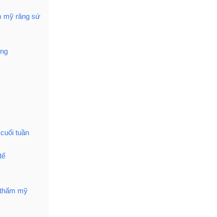
m mỹ răng sứ
ùng
cuối tuần
tế
 thẩm mỹ