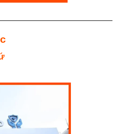
ộc
sứ