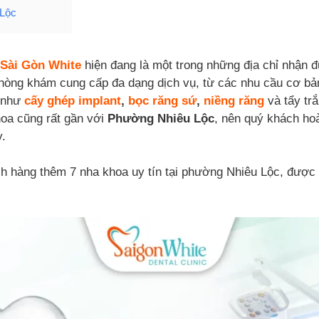
 Lộc
Sài Gòn White
hiện đang là một trong những địa chỉ nhận
 Phòng khám cung cấp đa dạng dịch vụ, từ các nhu cầu cơ bả
i như
cấy ghép implant
,
bọc răng sứ
,
niềng răng
và tẩy tr
khoa cũng rất gần với
Phường Nhiêu Lộc
, nên quý khách ho
y.
h hàng thêm 7 nha khoa uy tín tại phường Nhiêu Lộc, được đá