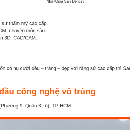
Nha Khoa San Dentist
g sứ thẩm mỹ cao cấp.
HCM, chuyên môn sâu.
scan 3D, CAD/CAM.
n có nụ cười đều – trắng – đẹp với răng sứ cao cấp thì San 
đầu công nghệ vô trùng
(Phường 9, Quận 3 cũ), TP HCM