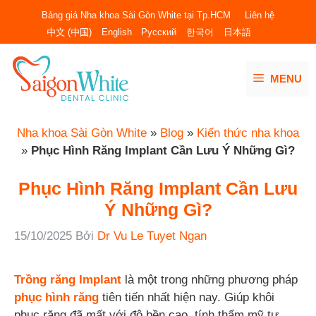
Chuyển
Bảng giá Nha khoa Sài Gòn White tại Tp.HCM
Liên hệ
đến
中文 (中国)
English
Русский
한국어
日本語
nội
dung
MENU
Nha khoa Sài Gòn White
»
Blog
»
Kiến thức nha khoa
»
Phục Hình Răng Implant Cần Lưu Ý Những Gì?
Phục Hình Răng Implant Cần Lưu
Ý Những Gì?
15/10/2025
Bởi
Dr Vu Le Tuyet Ngan
Trồng răng Implant
là một trong những phương pháp
phục hình răng
tiên tiến nhất hiện nay. Giúp khôi
phục răng đã mất với độ bền cao, tính thẩm mỹ tự