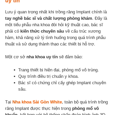
uy tín
Lưu ý quan trọng nhất khi trồng răng Implant chính là
tay nghề bác sĩ và chất lượng phòng khám
. Đây là
một tiểu phẫu nha khoa đòi hỏi kỹ thuật cao, bác sĩ
phải có
kiến thức chuyên sâu
về cấu trúc xương
hàm, khả năng xử lý tình huống trong quá trình phẫu
thuật và sử dụng thành thạo các thiết bị hỗ trợ.
Một cơ sở
nha khoa uy tín
sẽ đảm bảo:
Trang thiết bị hiện đại, phòng mổ vô trùng.
Quy trình điều trị chuẩn y khoa.
Bác sĩ có chứng chỉ cấy ghép Implant chuyên
sâu.
Tại
Nha khoa Sài Gòn White
, toàn bộ quá trình trồng
răng Implant được thực hiện trong
phòng mổ vô
khuẩn
, kết hợp với hệ thống chẩn đoán hình ảnh 3D