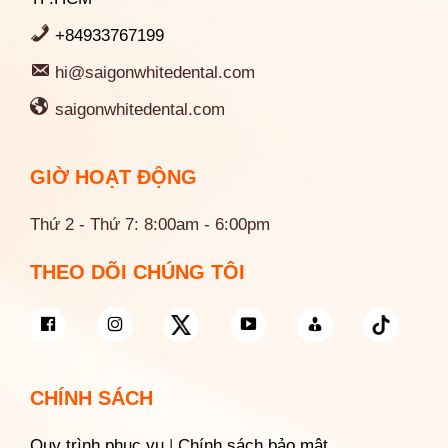
+84933767199
hi@saigonwhitedental.com
saigonwhitedental.com
GIỜ HOẠT ĐỘNG
Thứ 2 - Thứ 7: 8:00am - 6:00pm
THEO DÕI CHÚNG TÔI
CHÍNH SÁCH
Quy trình phục vụ
|
Chính sách bảo mật