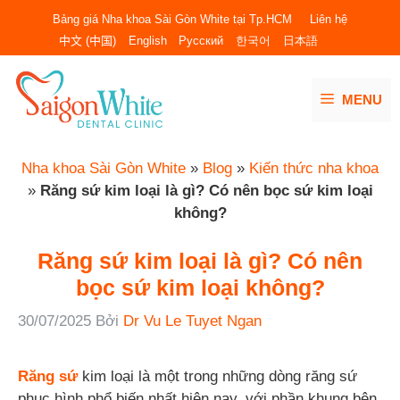
Chuyển
Bảng giá Nha khoa Sài Gòn White tại Tp.HCM
Liên hệ
đến
中文 (中国)
English
Русский
한국어
日本語
nội
dung
MENU
Nha khoa Sài Gòn White
»
Blog
»
Kiến thức nha khoa
»
Răng sứ kim loại là gì? Có nên bọc sứ kim loại
không?
Răng sứ kim loại là gì? Có nên
bọc sứ kim loại không?
30/07/2025
Bởi
Dr Vu Le Tuyet Ngan
Răng sứ
kim loại là một trong những dòng răng sứ
phục hình phổ biến nhất hiện nay, với phần khung bên