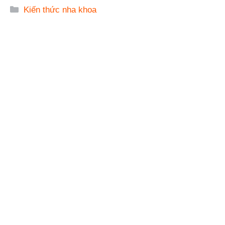
Danh
Kiến thức nha khoa
mục