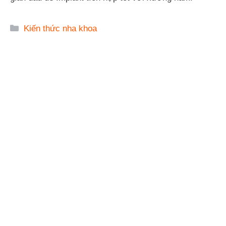
Danh
Kiến thức nha khoa
mục