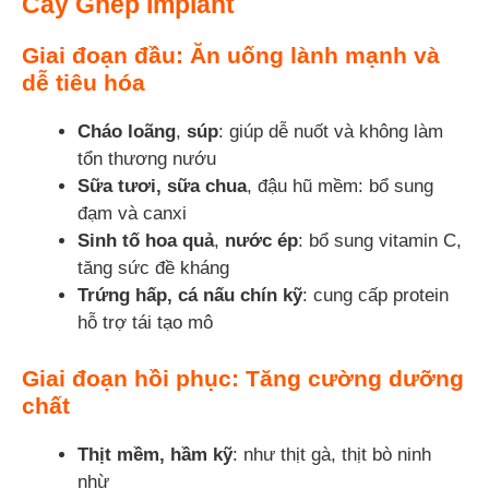
Cấy Ghép Implant
Giai đoạn đầu: Ăn uống lành mạnh và
dễ tiêu hóa
Cháo loãng
,
súp
: giúp dễ nuốt và không làm
tổn thương nướu
Sữa tươi, sữa chua
, đậu hũ mềm: bổ sung
đạm và canxi
Sinh tố hoa quả
,
nước ép
: bổ sung vitamin C,
tăng sức đề kháng
Trứng hấp, cá nấu chín kỹ
: cung cấp protein
hỗ trợ tái tạo mô
Giai đoạn hồi phục: Tăng cường dưỡng
chất
Thịt mềm, hầm kỹ
: như thịt gà, thịt bò ninh
nhừ