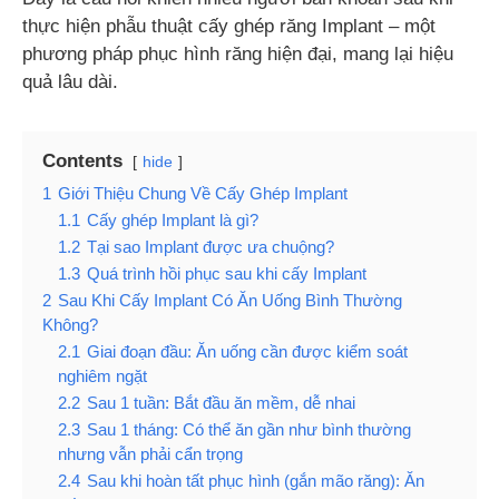
thực hiện phẫu thuật cấy ghép răng Implant – một
phương pháp phục hình răng hiện đại, mang lại hiệu
quả lâu dài.
Contents
hide
1
Giới Thiệu Chung Về Cấy Ghép Implant
1.1
Cấy ghép Implant là gì?
1.2
Tại sao Implant được ưa chuộng?
1.3
Quá trình hồi phục sau khi cấy Implant
2
Sau Khi Cấy Implant Có Ăn Uống Bình Thường
Không?
2.1
Giai đoạn đầu: Ăn uống cần được kiểm soát
nghiêm ngặt
2.2
Sau 1 tuần: Bắt đầu ăn mềm, dễ nhai
2.3
Sau 1 tháng: Có thể ăn gần như bình thường
nhưng vẫn phải cẩn trọng
2.4
Sau khi hoàn tất phục hình (gắn mão răng): Ăn