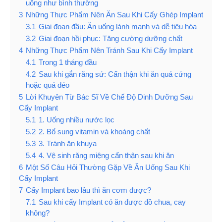
uống như bình thường
3
Những Thực Phẩm Nên Ăn Sau Khi Cấy Ghép Implant
3.1
Giai đoạn đầu: Ăn uống lành mạnh và dễ tiêu hóa
3.2
Giai đoạn hồi phục: Tăng cường dưỡng chất
4
Những Thực Phẩm Nên Tránh Sau Khi Cấy Implant
4.1
Trong 1 tháng đầu
4.2
Sau khi gắn răng sứ: Cẩn thận khi ăn quá cứng
hoặc quá dẻo
5
Lời Khuyên Từ Bác Sĩ Về Chế Độ Dinh Dưỡng Sau
Cấy Implant
5.1
1. Uống nhiều nước lọc
5.2
2. Bổ sung vitamin và khoáng chất
5.3
3. Tránh ăn khuya
5.4
4. Vệ sinh răng miệng cẩn thận sau khi ăn
6
Một Số Câu Hỏi Thường Gặp Về Ăn Uống Sau Khi
Cấy Implant
7
Cấy Implant bao lâu thì ăn cơm được?
7.1
Sau khi cấy Implant có ăn được đồ chua, cay
không?