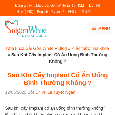
Chuyển
Bảng giá Nha khoa Sài Gòn White tại Tp.HCM
Liên hệ
đến
中文 (中国)
English
Русский
한국어
日本語
nội
dung
MENU
Nha khoa Sài Gòn White
»
Blog
»
Kiến thức nha khoa
»
Sau Khi Cấy Implant Có Ăn Uống Bình Thường
Không ?
Sau Khi Cấy Implant Có Ăn Uống
Bình Thường Không ?
12/05/2025
Bởi
Dr Vu Le Tuyet Ngan
Sau khi cấy Implant có ăn uống bình thường không?
Đây là câu hỏi khiến nhiều người băn khoăn sau khi