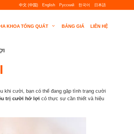
中文 (中国)
English
Русский
한국어
日本語
HA KHOA TỔNG QUÁT
BẢNG GIÁ
LIÊN HỆ
ỢI
I
ều khi cười, bạn có thể đang gặp tình trạng cười
ều trị cười hở lợi
có thực sự cần thiết và hiệu