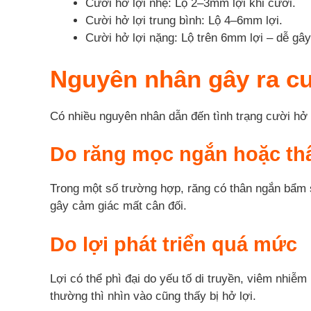
Cười hở lợi nhẹ: Lộ 2–3mm lợi khi cười.
Cười hở lợi trung bình: Lộ 4–6mm lợi.
Cười hở lợi nặng: Lộ trên 6mm lợi – dễ gâ
Nguyên nhân gây ra cư
Có nhiều nguyên nhân dẫn đến tình trạng cười hở 
Do răng mọc ngắn hoặc thâ
Trong một số trường hợp, răng có thân ngắn bẩm s
gây cảm giác mất cân đối.
Do lợi phát triển quá mức
Lợi có thể phì đại do yếu tố di truyền, viêm nhiễm
thường thì nhìn vào cũng thấy bị hở lợi.