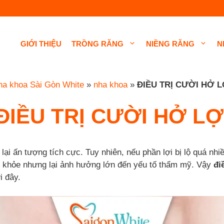
GIỚI THIỆU
TRỒNG RĂNG
NIỀNG RĂNG
N
ha khoa Sài Gòn White
»
nha khoa
»
ĐIỀU TRỊ CƯỜI HỞ L
ĐIỀU TRỊ CƯỜI HỞ LỢ
lại ấn tượng tích cực. Tuy nhiên, nếu phần lợi bị lộ quá nhi
c khỏe nhưng lại ảnh hưởng lớn đến yếu tố thẩm mỹ. Vậy
đi
i đây.