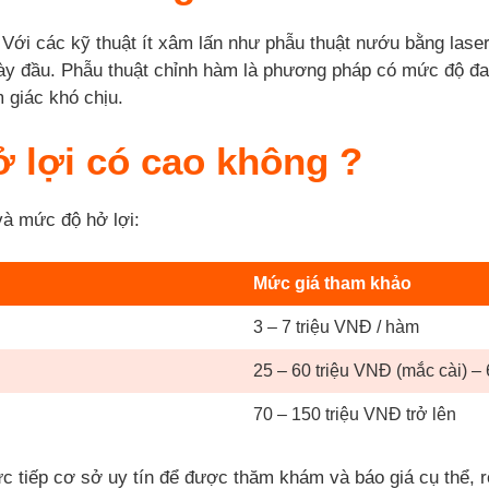
ới các kỹ thuật ít xâm lấn như phẫu thuật nướu bằng lase
ngày đầu. Phẫu thuật chỉnh hàm là phương pháp có mức độ đa
 giác khó chịu.
hở lợi có cao không ?
 và mức độ hở lợi:
Mức giá tham khảo
3 – 7 triệu VNĐ / hàm
25 – 60 triệu VNĐ (mắc cài) – 6
70 – 150 triệu VNĐ trở lên
c tiếp cơ sở uy tín để được thăm khám và báo giá cụ thể, r