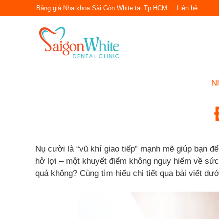
Chuyển
Bảng giá Nha khoa Sài Gòn White tại Tp.HCM
Liên hệ
đến
nội
dung
N
Nụ cười là “vũ khí giao tiếp” mạnh mẽ giúp bạn để 
hở lợi – một khuyết điểm không nguy hiểm về sứ
quả không? Cùng tìm hiểu chi tiết qua bài viết dướ