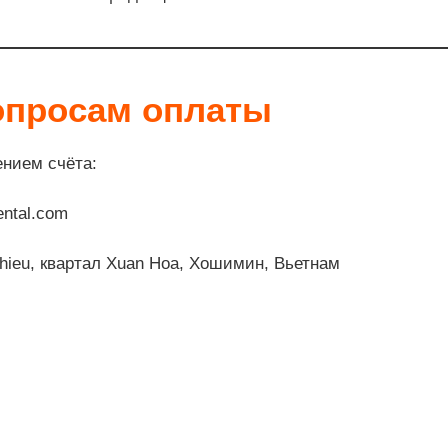
опросам оплаты
ением счёта:
ntal.com
hieu, квартал Xuan Hoa, Хошимин, Вьетнам