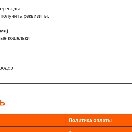
ереводы.
 получить реквизиты.
ма)
ные кошельки
еводов
ть
Политика оплаты