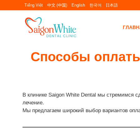
Перейти
Tiếng Việt
中文 (中国)
English
한국어
日本語
к
содержимому
ГЛАВН
Способы оплаты
В клинике Saigon White Dental мы стремимся
лечение.
Мы предлагаем широкий выбор вариантов оплат