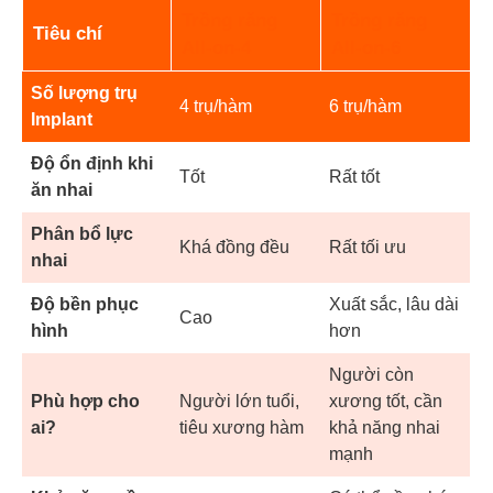
Trồng răng
Trồng răng
Tiêu chí
All-on-4
All-on-6
Số lượng trụ
4 trụ/hàm
6 trụ/hàm
Implant
Độ ổn định khi
Tốt
Rất tốt
ăn nhai
Phân bổ lực
Khá đồng đều
Rất tối ưu
nhai
Độ bền phục
Xuất sắc, lâu dài
Cao
hình
hơn
Người còn
Phù hợp cho
Người lớn tuổi,
xương tốt, cần
ai?
tiêu xương hàm
khả năng nhai
mạnh