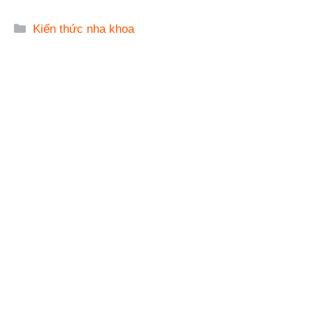
Danh
Kiến thức nha khoa
mục