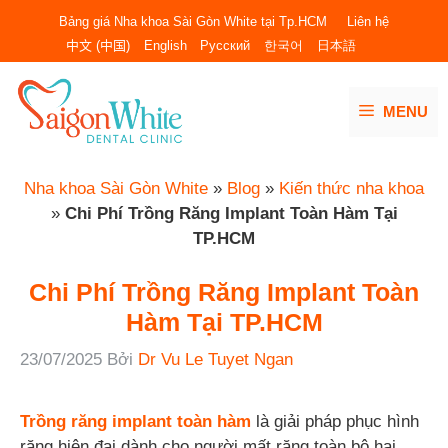
Chuyển
Bảng giá Nha khoa Sài Gòn White tại Tp.HCM
Liên hệ
đến
中文 (中国)
English
Русский
한국어
日本語
nội
dung
MENU
Nha khoa Sài Gòn White
»
Blog
»
Kiến thức nha khoa
»
Chi Phí Trồng Răng Implant Toàn Hàm Tại
TP.HCM
Chi Phí Trồng Răng Implant Toàn
Hàm Tại TP.HCM
23/07/2025
Bởi
Dr Vu Le Tuyet Ngan
Trồng răng implant toàn hàm
là giải pháp phục hình
răng hiện đại dành cho người mất răng toàn bộ hai