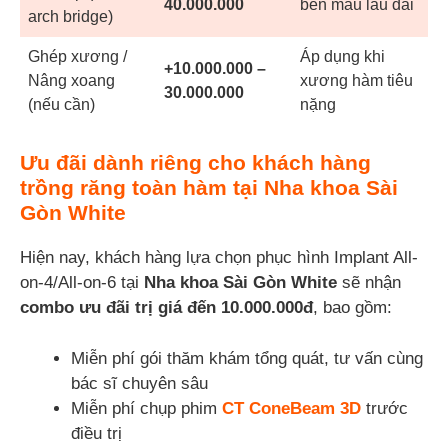
40.000.000
bền màu lâu dài
arch bridge)
Ghép xương /
Áp dụng khi
+10.000.000 –
Nâng xoang
xương hàm tiêu
30.000.000
(nếu cần)
nặng
Ưu đãi dành riêng cho khách hàng
trồng răng toàn hàm tại Nha khoa Sài
Gòn White
Hiện nay, khách hàng lựa chọn phục hình Implant All-
on-4/All-on-6 tại
Nha khoa Sài Gòn White
sẽ nhận
combo ưu đãi trị giá đến 10.000.000đ
, bao gồm:
Miễn phí gói thăm khám tổng quát, tư vấn cùng
bác sĩ chuyên sâu
Miễn phí chụp phim
CT ConeBeam 3D
trước
điều trị