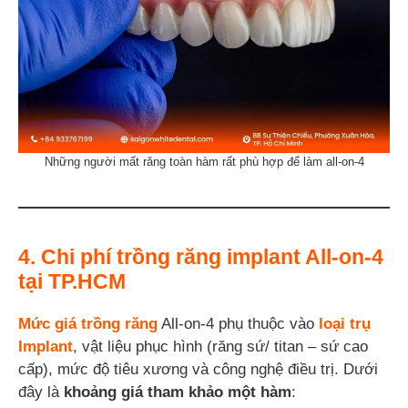
Những người mất răng toàn hàm rất phù hợp để làm all-on-4
4. Chi phí trồng răng implant All-on-4
tại TP.HCM
Mức giá trồng răng
All-on-4 phụ thuộc vào
loại trụ
Implant
, vật liệu phục hình (răng sứ/ titan – sứ cao
cấp), mức độ tiêu xương và công nghệ điều trị. Dưới
đây là
khoảng giá tham khảo một hàm
: