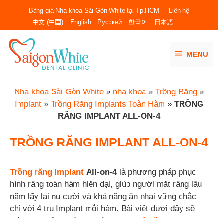
Chuyển
Bảng giá Nha khoa Sài Gòn White tại Tp.HCM
Liên hệ
đến
中文 (中国)
English
Русский
한국어
日本語
nội
dung
MENU
Nha khoa Sài Gòn White
»
nha khoa
»
Trồng Răng
»
Implant
»
Trồng Răng Implants Toàn Hàm
»
TRỒNG
RĂNG IMPLANT ALL-ON-4
TRỒNG RĂNG IMPLANT ALL-ON-4
Trồng răng Implant
All-on-4
là phương pháp phục
hình răng toàn hàm hiện đại, giúp người mất răng lâu
năm lấy lại nụ cười và khả năng ăn nhai vững chắc
chỉ với 4 trụ Implant mỗi hàm. Bài viết dưới đây sẽ