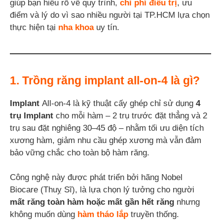
giúp bạn hiểu rõ về quy trình,
chi phí điều trị
, ưu
điểm và lý do vì sao nhiều người tại TP.HCM lựa chọn
thực hiện tại
nha khoa
uy tín.
1. Trồng răng implant all-on-4 là gì?
Implant
All-on-4 là kỹ thuật cấy ghép chỉ sử dụng
4
trụ Implant
cho mỗi hàm – 2 trụ trước đặt thẳng và 2
trụ sau đặt nghiêng 30–45 độ – nhằm tối ưu diện tích
xương hàm, giảm nhu cầu ghép xương mà vẫn đảm
bảo vững chắc cho toàn bộ hàm răng.
Công nghệ này được phát triển bởi hãng Nobel
Biocare (Thuỵ Sĩ), là lựa chọn lý tưởng cho người
mất răng toàn hàm hoặc mất gần hết răng
nhưng
không muốn dùng
hàm tháo lắp
truyền thống.