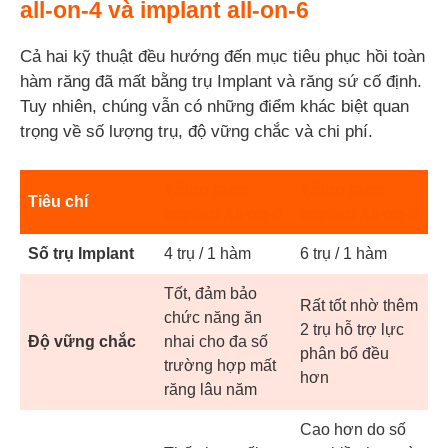
all-on-4 và implant all-on-6
Cả hai kỹ thuật đều hướng đến mục tiêu phục hồi toàn
hàm răng đã mất bằng trụ Implant và răng sứ cố định.
Tuy nhiên, chúng vẫn có những điểm khác biệt quan
trọng về số lượng trụ, độ vững chắc và chi phí.
Trồng răng
Trồng răng
Tiêu chí
Implant All-on-4
Implant All-on-6
Số trụ Implant
4 trụ / 1 hàm
6 trụ / 1 hàm
Tốt, đảm bảo
Rất tốt nhờ thêm
chức năng ăn
2 trụ hỗ trợ lực
Độ vững chắc
nhai cho đa số
phân bổ đều
trường hợp mất
hơn
răng lâu năm
Cao hơn do số