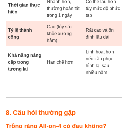
Nhanh hơn,
Có thể lâu hơn
Thời gian thực
thường hoàn tất
tùy mức độ phức
hiện
trong 1 ngày
tạp
Cao (tùy sức
Tỷ lệ thành
Rất cao và ổn
khỏe xương
công
định lâu dài
hàm)
Linh hoạt hơn
Khả năng nâng
nếu cần phục
cấp trong
Hạn chế hơn
hình lại sau
tương lai
nhiều năm
8.
Câu hỏi thường gặp
Trồng răng All-on-4 có đau không?