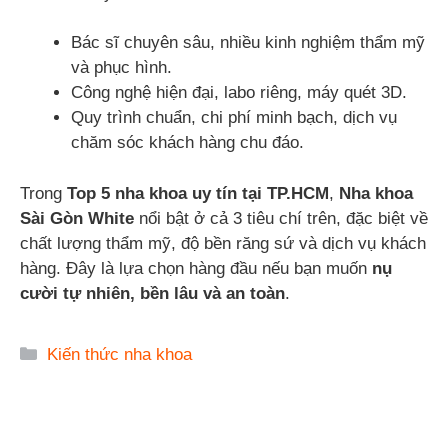
Bác sĩ chuyên sâu, nhiều kinh nghiệm thẩm mỹ
và phục hình.
Công nghệ hiện đại, labo riêng, máy quét 3D.
Quy trình chuẩn, chi phí minh bạch, dịch vụ
chăm sóc khách hàng chu đáo.
Trong
Top 5 nha khoa uy tín tại TP.HCM
,
Nha khoa
Sài Gòn White
nổi bật ở cả 3 tiêu chí trên, đặc biệt về
chất lượng thẩm mỹ, độ bền răng sứ và dịch vụ khách
hàng. Đây là lựa chọn hàng đầu nếu bạn muốn
nụ
cười tự nhiên, bền lâu và an toàn
.
Danh
Kiến thức nha khoa
mục