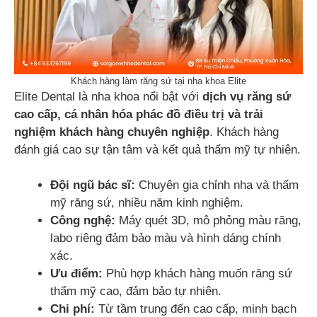
Khách hàng làm răng sứ tại nha khoa Elite
Elite Dental là nha khoa nổi bật với
dịch vụ răng sứ
cao cấp, cá nhân hóa phác đồ điều trị và trải
nghiệm khách hàng chuyên nghiệp
. Khách hàng
đánh giá cao sự tận tâm và kết quả thẩm mỹ tự nhiên.
Đội ngũ bác sĩ:
Chuyên gia chỉnh nha và thẩm
mỹ răng sứ, nhiều năm kinh nghiệm.
Công nghệ:
Máy quét 3D, mô phỏng màu răng,
labo riêng đảm bảo màu và hình dáng chính
xác.
Ưu điểm:
Phù hợp khách hàng muốn răng sứ
thẩm mỹ cao, đảm bảo tự nhiên.
Chi phí:
Từ tầm trung đến cao cấp, minh bạch