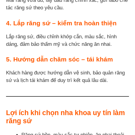
Mài răng vừa đủ, lấy dấu răng chính xác, gửi labo chế
tác răng sứ theo yêu cầu.
4. Lắp răng sứ – kiểm tra hoàn thiện
Lắp răng sứ, điều chỉnh khớp cắn, màu sắc, hình
dáng, đảm bảo thẩm mỹ và chức năng ăn nhai.
5. Hướng dẫn chăm sóc – tái khám
Khách hàng được hướng dẫn vệ sinh, bảo quản răng
sứ và lịch tái khám để duy trì kết quả lâu dài.
Lợi ích khi chọn nha khoa uy tín làm
răng sứ
Răng sứ bền, màu sắc tự nhiên, ăn nhai thoải