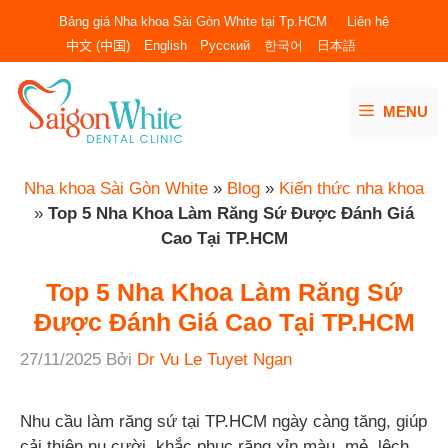
Chuyển
Bảng giá Nha khoa Sài Gòn White tại Tp.HCM
Liên hệ
đến
中文 (中国)
English
Русский
한국어
日本語
nội
dung
MENU
Nha khoa Sài Gòn White
»
Blog
»
Kiến thức nha khoa
»
Top 5 Nha Khoa Làm Răng Sứ Được Đánh Giá
Cao Tại TP.HCM
Top 5 Nha Khoa Làm Răng Sứ
Được Đánh Giá Cao Tại TP.HCM
27/11/2025
Bởi
Dr Vu Le Tuyet Ngan
Nhu cầu làm răng sứ tại TP.HCM ngày càng tăng, giúp
cải thiện nụ cười, khắc phục răng xỉn màu, mẻ, lệch