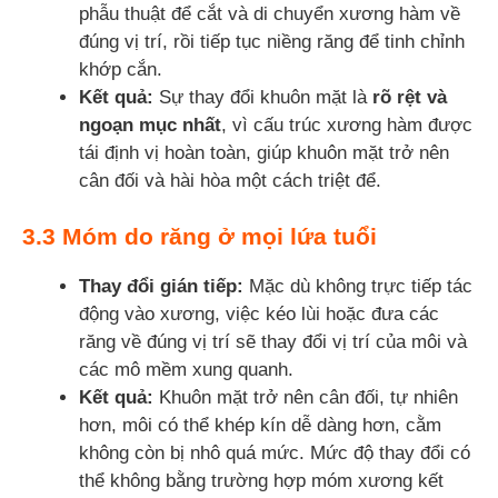
phẫu thuật để cắt và di chuyển xương hàm về
đúng vị trí, rồi tiếp tục niềng răng để tinh chỉnh
khớp cắn.
Kết quả:
Sự thay đổi khuôn mặt là
rõ rệt và
ngoạn mục nhất
, vì cấu trúc xương hàm được
tái định vị hoàn toàn, giúp khuôn mặt trở nên
cân đối và hài hòa một cách triệt để.
3.3 Móm do răng ở mọi lứa tuổi
Thay đổi gián tiếp:
Mặc dù không trực tiếp tác
động vào xương, việc kéo lùi hoặc đưa các
răng về đúng vị trí sẽ thay đổi vị trí của môi và
các mô mềm xung quanh.
Kết quả:
Khuôn mặt trở nên cân đối, tự nhiên
hơn, môi có thể khép kín dễ dàng hơn, cằm
không còn bị nhô quá mức. Mức độ thay đổi có
thể không bằng trường hợp móm xương kết