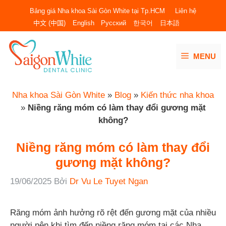
Chuyển
Bảng giá Nha khoa Sài Gòn White tại Tp.HCM
Liên hệ
đến
中文 (中国)
English
Русский
한국어
日本語
nội
dung
MENU
Nha khoa Sài Gòn White
»
Blog
»
Kiến thức nha khoa
»
Niềng răng móm có làm thay đổi gương mặt
không?
Niềng răng móm có làm thay đổi
gương mặt không?
19/06/2025
Bởi
Dr Vu Le Tuyet Ngan
Răng móm ảnh hưởng rõ rệt đến gương mặt của nhiều
người nên khi tìm đến niềng răng móm tại các Nha