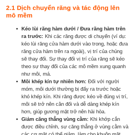
2.1 Dịch chuyển răng và tác động lên
mô mềm
Kéo lùi răng hàm dưới / Đưa răng hàm trên
ra trước:
Khi các răng được di chuyển (ví dụ:
kéo lùi răng cửa hàm dưới vào trong, hoặc đưa
răng cửa hàm trên ra ngoài), vị trí của chúng
sẽ thay đổi. Sự thay đổi vị trí của răng sẽ kéo
theo sự thay đổi của các mô mềm xung quanh
như môi, má.
Môi khép kín tự nhiên hơn:
Đối với người
móm, môi dưới thường bị đẩy ra trước hoặc
khó khép kín. Khi răng được kéo về đúng vị trí,
môi sẽ trở nên cân đối và dễ dàng khép kín
hơn, giúp gương mặt trở nên hài hòa.
Giảm căng thẳng vùng cằm:
Khi khớp cắn
được điều chỉnh, sự căng thẳng ở vùng cằm và
các cơ mặt có thể giảm, làm cho khuôn mặt