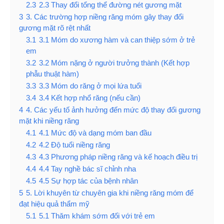
2.3
2.3 Thay đổi tổng thể đường nét gương mặt
3
3. Các trường hợp niềng răng móm gây thay đổi
gương mặt rõ rệt nhất
3.1
3.1 Móm do xương hàm và can thiệp sớm ở trẻ
em
3.2
3.2 Móm nặng ở người trưởng thành (Kết hợp
phẫu thuật hàm)
3.3
3.3 Móm do răng ở mọi lứa tuổi
3.4
3.4 Kết hợp nhổ răng (nếu cần)
4
4. Các yếu tố ảnh hưởng đến mức độ thay đổi gương
mặt khi niềng răng
4.1
4.1 Mức độ và dạng móm ban đầu
4.2
4.2 Độ tuổi niềng răng
4.3
4.3 Phương pháp niềng răng và kế hoạch điều trị
4.4
4.4 Tay nghề bác sĩ chỉnh nha
4.5
4.5 Sự hợp tác của bệnh nhân
5
5. Lời khuyên từ chuyên gia khi niềng răng móm để
đạt hiệu quả thẩm mỹ
5.1
5.1 Thăm khám sớm đối với trẻ em