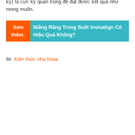
kỳ) là cực kỳ quan trọng để đạt được kết quả như
mong muốn.
Xem
Niềng Răng Trong Suốt Invisalign Có
thêm:
Hiệu Quả Không?
Danh
Kiến thức nha khoa
mục