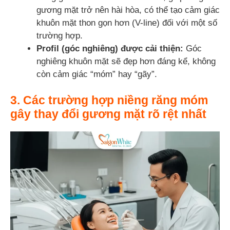
gương mặt trở nên hài hòa, có thể tạo cảm giác
khuôn mặt thon gọn hơn (V-line) đối với một số
trường hợp.
Profil (góc nghiêng) được cải thiện:
Góc
nghiêng khuôn mặt sẽ đẹp hơn đáng kể, không
còn cảm giác “móm” hay “gãy”.
3. Các trường hợp niềng răng móm
gây thay đổi gương mặt rõ rệt nhất