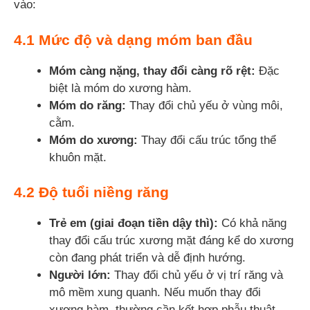
vào:
4.1 Mức độ và dạng móm ban đầu
Móm càng nặng, thay đổi càng rõ rệt:
Đặc
biệt là móm do xương hàm.
Móm do răng:
Thay đổi chủ yếu ở vùng môi,
cằm.
Móm do xương:
Thay đổi cấu trúc tổng thể
khuôn mặt.
4.2 Độ tuổi niềng răng
Trẻ em (giai đoạn tiền dậy thì):
Có khả năng
thay đổi cấu trúc xương mặt đáng kể do xương
còn đang phát triển và dễ định hướng.
Người lớn:
Thay đổi chủ yếu ở vị trí răng và
mô mềm xung quanh. Nếu muốn thay đổi
xương hàm, thường cần kết hợp phẫu thuật.