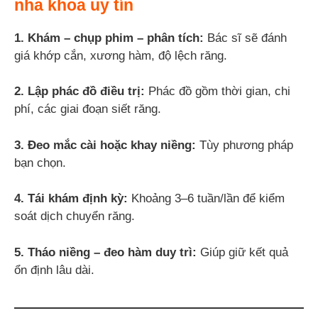
nha khoa uy tín
1. Khám – chụp phim – phân tích:
Bác sĩ sẽ đánh
giá khớp cắn, xương hàm, độ lệch răng.
2. Lập phác đồ điều trị:
Phác đồ gồm thời gian, chi
phí, các giai đoạn siết răng.
3. Đeo mắc cài hoặc khay niềng:
Tùy phương pháp
bạn chọn.
4. Tái khám định kỳ:
Khoảng 3–6 tuần/lần để kiểm
soát dịch chuyển răng.
5. Tháo niềng – đeo hàm duy trì:
Giúp giữ kết quả
ổn định lâu dài.