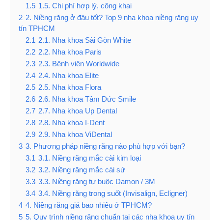
1.5
1.5. Chi phí hợp lý, công khai
2
2. Niềng răng ở đâu tốt? Top 9 nha khoa niềng răng uy
tín TPHCM
2.1
2.1. Nha khoa Sài Gòn White
2.2
2.2. Nha khoa Paris
2.3
2.3. Bệnh viện Worldwide
2.4
2.4. Nha khoa Elite
2.5
2.5. Nha khoa Flora
2.6
2.6. Nha khoa Tâm Đức Smile
2.7
2.7. Nha khoa Up Dental
2.8
2.8. Nha khoa I-Dent
2.9
2.9. Nha khoa ViDental
3
3. Phương pháp niềng răng nào phù hợp với bạn?
3.1
3.1. Niềng răng mắc cài kim loại
3.2
3.2. Niềng răng mắc cài sứ
3.3
3.3. Niềng răng tự buộc Damon / 3M
3.4
3.4. Niềng răng trong suốt (Invisalign, Ecligner)
4
4. Niềng răng giá bao nhiêu ở TPHCM?
5
5. Quy trình niềng răng chuẩn tại các nha khoa uy tín