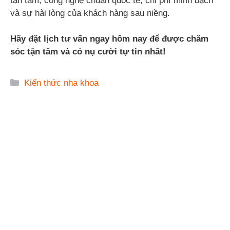
tận tâm, công nghệ chuẩn quốc tế, chi phí minh bạch
và sự hài lòng của khách hàng sau niềng.
Hãy đặt lịch tư vấn ngay hôm nay để được chăm
sóc tận tâm và có nụ cười tự tin nhất!
Danh
Kiến thức nha khoa
mục