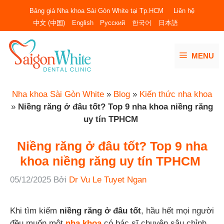
Chuyển
Bảng giá Nha khoa Sài Gòn White tại Tp.HCM
Liên hệ
đến
中文 (中国)
English
Русский
한국어
日本語
nội
dung
MENU
Nha khoa Sài Gòn White
»
Blog
»
Kiến thức nha khoa
»
Niềng răng ở đâu tốt? Top 9 nha khoa niềng răng
uy tín TPHCM
Niềng răng ở đâu tốt? Top 9 nha
khoa niềng răng uy tín TPHCM
05/12/2025
Bởi
Dr Vu Le Tuyet Ngan
Khi tìm kiếm
niềng răng ở đâu tốt
, hầu hết mọi người
đều muốn một
nha khoa
có bác sĩ chuyên sâu chỉnh