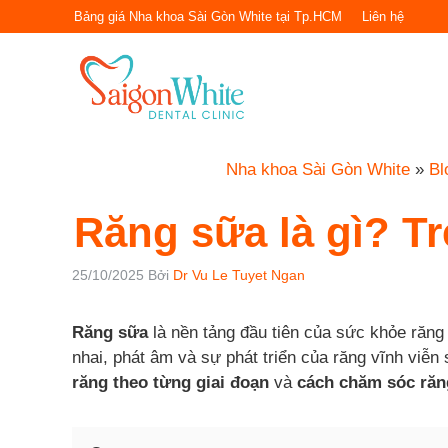
Chuyển
Bảng giá Nha khoa Sài Gòn White tại Tp.HCM
Liên hệ
đến
nội
dung
Nha khoa Sài Gòn White
»
Bl
Răng sữa là gì? T
25/10/2025
Bởi
Dr Vu Le Tuyet Ngan
Răng sữa
là nền tảng đầu tiên của sức khỏe răng
nhai, phát âm và sự phát triển của răng vĩnh viễn
răng theo từng giai đoạn
và
cách chăm sóc răn