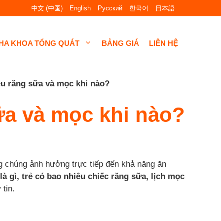
中文 (中国)
English
Русский
한국어
日本語
HA KHOA TỔNG QUÁT
BẢNG GIÁ
LIÊN HỆ
êu răng sữa và mọc khi nào?
ữa và mọc khi nào?
ng chúng ảnh hưởng trực tiếp đến khả năng ăn
là gì, trẻ có bao nhiêu chiếc răng sữa, lịch mọc
tin.