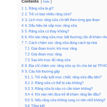
Contents
hide
1
1. Răng sữa là gì?
2
2. Trẻ có bao nhiêu răng sữa?
3
3. Lịch mọc răng sữa chi tiết theo từng giai đoạn
4
4. Dấu hiệu bé sắp mọc răng sữa
5
5. Răng sữa có thay không?
6
6. Khi nào răng sữa mọc bất thường cần đi khám nh
7
7. Cách chăm sóc răng sữa đúng cách tại nhà
7.1
Giai đoạn trước khi mọc răng
7.2
Giai đoạn mọc răng
7.3
Sau khi mọc đủ răng sữa
8
8. Địa chỉ chăm sóc răng sữa uy tín cho bé tại TP.
9
9. Câu hỏi thường gặp
9.1
1. Trẻ mấy tuổi mọc chiếc răng sữa đầu tiên?
9.2
2. Răng sữa có thể bị sâu không?
9.3
3. Răng sữa bị sâu có cần trám không?
9.4
4. Khi nào nên đưa trẻ đi khám răng lần đầu?
9.5
5. Nếu răng sữa không rụng có nên nhổ không?
9.6
Tổng kết