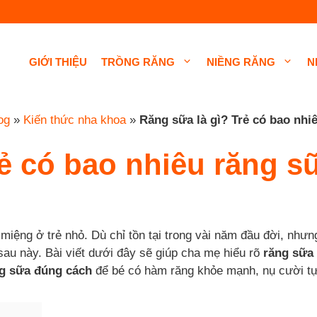
GIỚI THIỆU
TRỒNG RĂNG
NIỀNG RĂNG
N
og
»
Kiến thức nha khoa
»
Răng sữa là gì? Trẻ có bao nhi
rẻ có bao nhiêu răng s
 miệng ở trẻ nhỏ. Dù chỉ tồn tại trong vài năm đầu đời, như
 sau này. Bài viết dưới đây sẽ giúp cha mẹ hiểu rõ
răng sữa 
g sữa đúng cách
để bé có hàm răng khỏe mạnh, nụ cười tự 