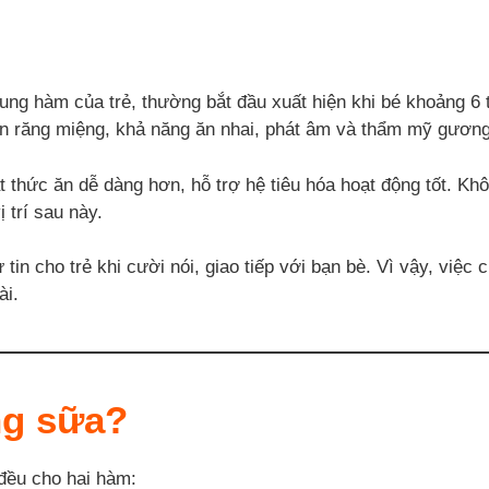
ng hàm của trẻ, thường bắt đầu xuất hiện khi bé khoảng 6 th
riển răng miệng, khả năng ăn nhai, phát âm và thẩm mỹ gương
 thức ăn dễ dàng hơn, hỗ trợ hệ tiêu hóa hoạt động tốt. Khô
 trí sau này.
n cho trẻ khi cười nói, giao tiếp với bạn bè. Vì vậy, việc
ài.
ng sữa?
 đều cho hai hàm: