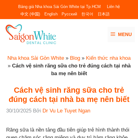
Chuyển
Bảng giá Nha khoa Sài Gòn White tại Tp.HCM
Liên hệ
đến
中文 (中国)
English
Русский
한국어
日本語
nội
dung
MENU
Nha khoa Sài Gòn White
»
Blog
»
Kiến thức nha khoa
»
Cách vệ sinh răng sữa cho trẻ đúng cách tại nhà
ba mẹ nên biết
Cách vệ sinh răng sữa cho trẻ
đúng cách tại nhà ba mẹ nên biết
30/10/2025
Bởi
Dr Vu Le Tuyet Ngan
Răng sữa là nền tảng đầu tiên giúp trẻ hình thành thói
quen chăm sóc răng miệng và duy trì hàm răng khỏe