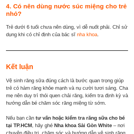
4. Có nên dùng nước súc miệng cho trẻ
nhỏ?
Trẻ dưới 6 tuổi chưa nên dùng, vì dễ nuốt phải. Chỉ sử
dụng khi có chỉ định của bác sĩ
nha khoa
.
Kết luận
Vệ sinh răng sữa đúng cách là bước quan trọng giúp
trẻ có hàm răng khỏe mạnh và nụ cười tươi sáng. Cha
mẹ nên duy trì thói quen chải răng, kiểm tra định kỳ và
hướng dẫn bé chăm sóc răng miệng từ sớm.
Nếu bạn cần
tư vấn hoặc kiểm tra răng sữa cho bé
tại TP.HCM
, hãy ghé
Nha khoa Sài Gòn White
– nơi
chuyên điều trị, chăm sóc và hướng dẫn vệ sinh răng